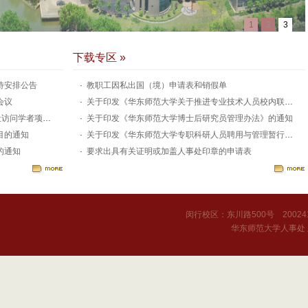
1
2
3
下载专区 »
待安排公告
教职工因私出国（境）申请表和销假单
会议
关于印发《华东师范大学关于推进专业技术人员校内联聘工作的指导意见（试行）》的通知
学者项目的通知
关于印发《华东师范大学博士后研究员管理办法》的通知
目的通知
关于印发《华东师范大学专职科研人员聘用与管理暂行办法》的通知
的通知
要求出具有关证明或加盖人事处印章的申请表
闵行校区：东川路500号 20024
华东师范大学人事处 版权所有 ©